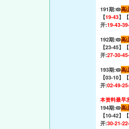
191期:🥧
高
【
19-43
】【
开:
19-43-3
192期:🥧
高
【23-45】【
开:
27-30-4
193期:🥧
高
【03-10】【
开:
02-49-2
本资料最早发
194期:🥧
高
【10-42】【
开:
30-21-2