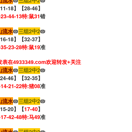
山流水
🥧
三组2中2
🥧
11-18】【28-46】
6-23-44-13特:鼠31
错
山流水
🥧
三组2中2
🥧
16-18】【32-37】
0-35-23-28特:鼠19
准
表在4933349.com欢迎转发+关注
山流水
🥧
三组2中2
🥧
24-46】【32-35】
9-14-21-22特:猪08
准
山流水
🥧
三组2中2
🥧
15-20】【
17-40
】
5-17-42-48特:马49
准