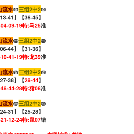
山流水
🥧
三组2中2
🥧
13-41】【36-45】
9-04-09-19特:马25
准
山流水
🥧
三组2中2
🥧
06-44】【31-36】
4-10-41-19特:龙39
准
山流水
🥧
三组2中2
🥧
27-38】【
28-44
】
0-48-44-28特:猪08
准
山流水
🥧
三组2中2
🥧
24-31】【25-28】
5-21-12-24特:鼠07
错