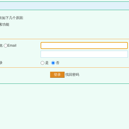
有如下几个原因:
索功能
户名
Email
录
是
否
找回密码