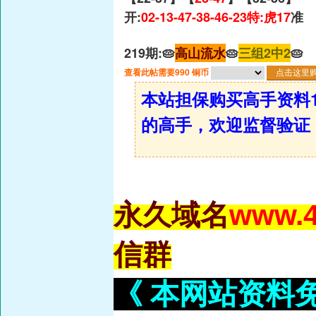
开:
02-13-47-38-46-23特:虎17
准
219期:🥧
高山流水
🥧
三组2中2
🥧
查看此帖需要990 铜币
本站担保购买高手资料1
的高手，欢迎监督验证
永久域名
www.4
信群
《 本网站资料