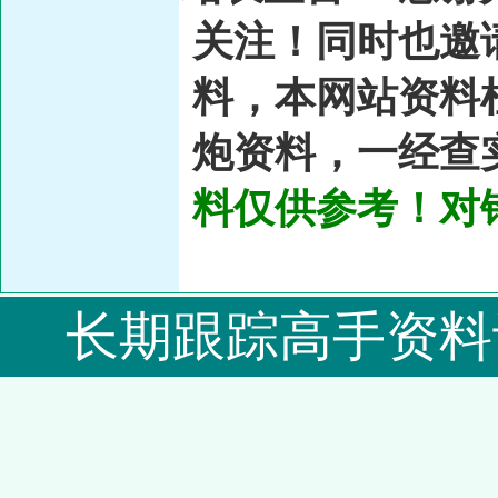
关注！同时也邀
料，本网站资料
炮资料，一经查
料仅供参考！对
长期跟踪高手资料记住