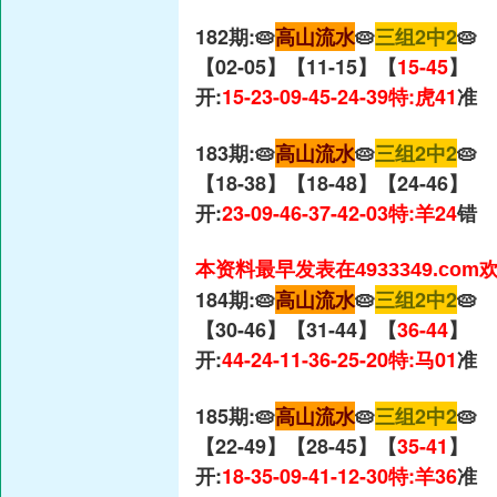
182期:🥧
高山流水
🥧
三组2中2
🥧
【02-05】【11-15】【
15-45
】
开:
15-23-09-45-24-39特:虎41
准
183期:🥧
高山流水
🥧
三组2中2
🥧
【18-38】【18-48】【24-46】
开:
23-09-46-37-42-03特:羊24
错
本资料最早发表在4933349.co
184期:🥧
高山流水
🥧
三组2中2
🥧
【30-46】【31-44】【
36-44
】
开:
44-24-11-36-25-20特:马01
准
185期:🥧
高山流水
🥧
三组2中2
🥧
【22-49】【28-45】【
35-41
】
开:
18-35-09-41-12-30特:羊36
准