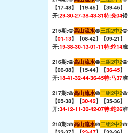
【17-48】【19-45】【39-45】
开:
29-30-27-38-43-31特:兔04
错
215期:🥧
高山流水
🥧
三组2中2
🥧
【
01-13
】【08-42】【09-21】
开:
19-38-30-13-01-11特:蛇14
准
216期:🥧
高山流水
🥧
三组2中2
🥧
【06-08】【15-44】【
36-45
】
开:
18-41-32-44-36-45特:马37
准
217期:🥧
高山流水
🥧
三组2中2
🥧
【05-38】【
30-42
】【35-36】
开:
34-12-11-30-42-07特:蛇26
准
218期:🥧
高山流水
🥧
三组2中2
🥧
【22-37】【
23-47
】【32-36】