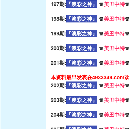
197期:
『澳彩之神』
🧣
美丑中特

198期:
『澳彩之神』
🧣
美丑中特

199期:
『澳彩之神』
🧣
美丑中特

200期:
『澳彩之神』
🧣
美丑中特

201期:
『澳彩之神』
🧣
美丑中特

本资料最早发表在4933349.co
202期:
『澳彩之神』
🧣
美丑中特

203期:
『澳彩之神』
🧣
美丑中特

204期:
『澳彩之神』
🧣
美丑中特
