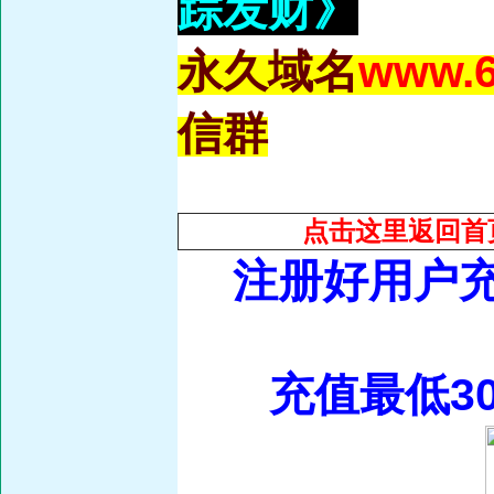
踪发财》
永久域名
www.6
信群
点击这里返回
首
注册好用户
充值最低3