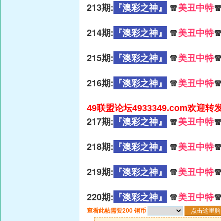
213期:
『澳彩之神』
🧣
美丑中特

214期:
『澳彩之神』
🧣
美丑中特

215期:
『澳彩之神』
🧣
美丑中特

216期:
『澳彩之神』
🧣
美丑中特

49联盟论坛4933349.com欢迎转
217期:
『澳彩之神』
🧣
美丑中特

218期:
『澳彩之神』
🧣
美丑中特

219期:
『澳彩之神』
🧣
美丑中特

220期:
『澳彩之神』
🧣
美丑中特

查看此帖需要200 铜币