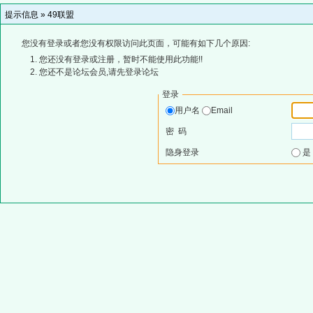
提示信息 »
49联盟
您没有登录或者您没有权限访问此页面，可能有如下几个原因:
您还没有登录或注册，暂时不能使用此功能!!
您还不是论坛会员,请先登录论坛
登录
用户名
Email
密 码
隐身登录