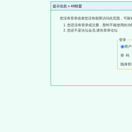
提示信息 »
49联盟
您没有登录或者您没有权限访问此页面，可能
您还没有登录或注册，暂时不能使用此功能
您还不是论坛会员,请先登录论坛
登录
用
密 码
隐身登