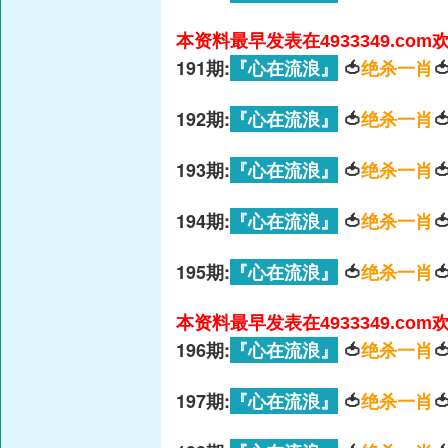
本资料最早发表在4933349.co
191期:
『心在流浪』
🍅
绝杀一肖

192期:
『心在流浪』
🍅
绝杀一肖

193期:
『心在流浪』
🍅
绝杀一肖

194期:
『心在流浪』
🍅
绝杀一肖

195期:
『心在流浪』
🍅
绝杀一肖

本资料最早发表在4933349.co
196期:
『心在流浪』
🍅
绝杀一肖

197期:
『心在流浪』
🍅
绝杀一肖
