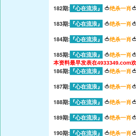
182期:
『心在流浪』
🍅
绝杀一肖

183期:
『心在流浪』
🍅
绝杀一肖

184期:
『心在流浪』
🍅
绝杀一肖

185期:
『心在流浪』
🍅
绝杀一肖

本资料最早发表在4933349.co
186期:
『心在流浪』
🍅
绝杀一肖

187期:
『心在流浪』
🍅
绝杀一肖

188期:
『心在流浪』
🍅
绝杀一肖

189期:
『心在流浪』
🍅
绝杀一肖

190期:
『心在流浪』
🍅
绝杀一肖
