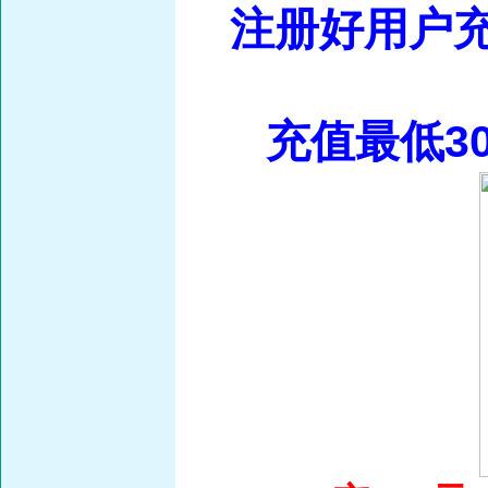
注册好用户
充值最低3