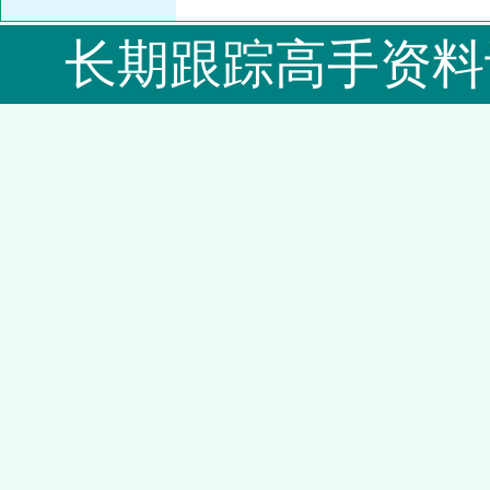
长期跟踪高手资料记住