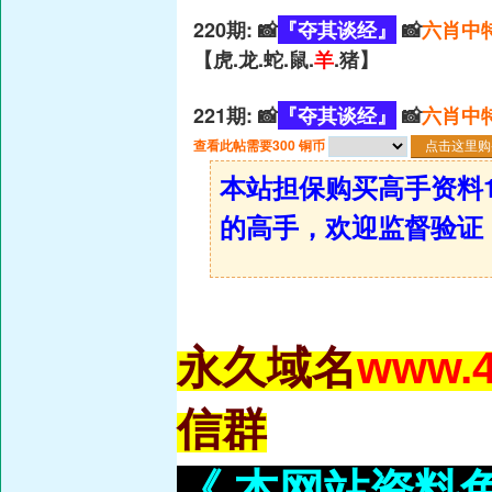
220期: 📸
『夺其谈经』
📸
六肖中
【虎.龙.蛇.鼠.
羊
.猪】
221期: 📸
『夺其谈经』
📸
六肖中
查看此帖需要300 铜币
本站担保购买高手资料1
的高手，欢迎监督验证
永久域名
www.4
信群
《 本网站资料