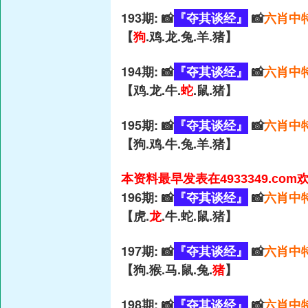
193期: 📸
『夺其谈经』
📸
六肖中
【
狗
.鸡.龙.兔.羊.猪】
194期: 📸
『夺其谈经』
📸
六肖中
【鸡.龙.牛.
蛇
.鼠.猪】
195期: 📸
『夺其谈经』
📸
六肖中
【狗.鸡.牛.兔.羊.猪】
本资料最早发表在4933349.co
196期: 📸
『夺其谈经』
📸
六肖中
【虎.
龙
.牛.蛇.鼠.猪】
197期: 📸
『夺其谈经』
📸
六肖中
【狗.猴.马.鼠.兔.
猪
】
198期: 📸
『夺其谈经』
📸
六肖中