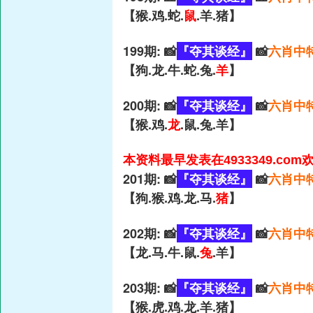
【猴.鸡.蛇.
鼠
.羊.猪】
199期: 📸
『夺其谈经』
📸
六肖中
【狗.龙.牛.蛇.兔.
羊
】
200期: 📸
『夺其谈经』
📸
六肖中
【猴.鸡.
龙
.鼠.兔.羊】
本资料最早发表在4933349.co
201期: 📸
『夺其谈经』
📸
六肖中
【狗.猴.鸡.龙.马.
猪
】
202期: 📸
『夺其谈经』
📸
六肖中
【龙.马.牛.鼠.
兔
.羊】
203期: 📸
『夺其谈经』
📸
六肖中
【猴.虎.鸡.龙.羊.猪】