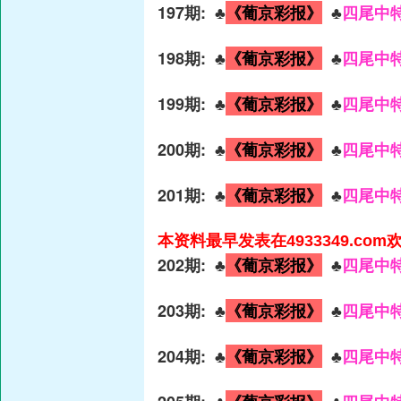
197期: ♣️
《葡京彩报》
♣️
四尾中
198期: ♣️
《葡京彩报》
♣️
四尾中
199期: ♣️
《葡京彩报》
♣️
四尾中
200期: ♣️
《葡京彩报》
♣️
四尾中
201期: ♣️
《葡京彩报》
♣️
四尾中
本资料最早发表在4933349.co
202期: ♣️
《葡京彩报》
♣️
四尾中
203期: ♣️
《葡京彩报》
♣️
四尾中
204期: ♣️
《葡京彩报》
♣️
四尾中