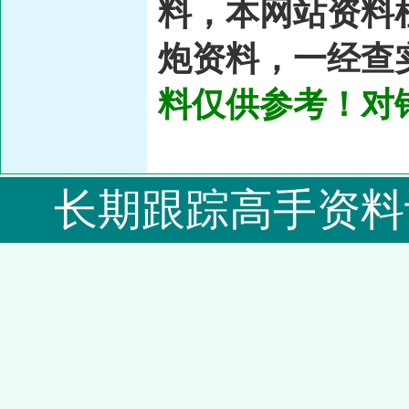
料，本网站资料
炮资料，一经查
料仅供参考！对
长期跟踪高手资料记住