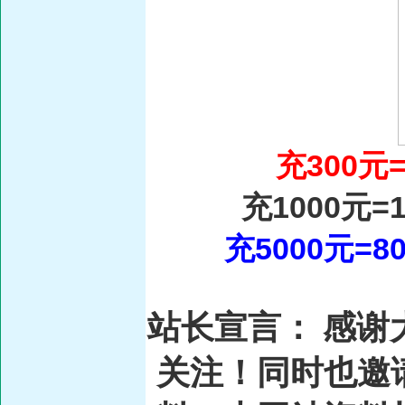
充300元
充1000元=
充5000元=8
站长宣言：
感谢
关注！同时也邀