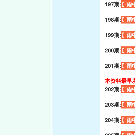
197期:
〖雨
198期:
〖雨
199期:
〖雨
200期:
〖雨
201期:
〖雨
本资料最早发
202期:
〖雨
203期:
〖雨
204期:
〖雨