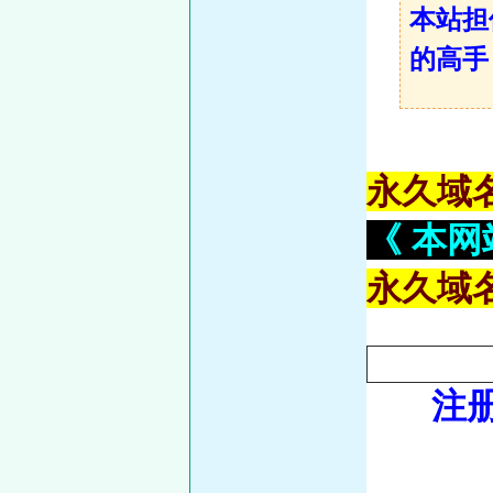
本站担
的高手
永久域
《 本
永久域
注册