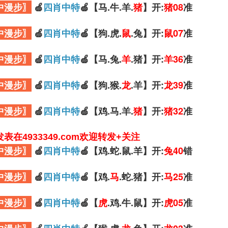
中漫步〗
🍏
四肖中特
🍏【马.牛.羊.
猪
】开:
猪08
准
中漫步〗
🍏
四肖中特
🍏【狗.虎.
鼠
.兔】开:
鼠07
准
中漫步〗
🍏
四肖中特
🍏【马.兔.
羊
.猪】开:
羊36
准
中漫步〗
🍏
四肖中特
🍏【狗.猴.
龙
.羊】开:
龙39
准
中漫步〗
🍏
四肖中特
🍏【鸡.马.羊.
猪
】开:
猪32
准
表在4933349.com欢迎转发+关注
中漫步〗
🍏
四肖中特
🍏【鸡.蛇.鼠.羊】开:
兔40
错
中漫步〗
🍏
四肖中特
🍏【鸡.
马
.蛇.猪】开:
马25
准
中漫步〗
🍏
四肖中特
🍏【
虎
.鸡.牛.鼠】开:
虎05
准