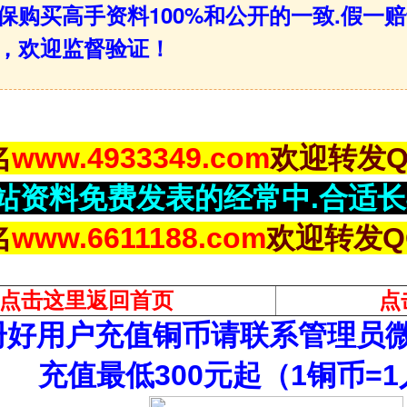
保购买高手资料100%和公开的一致.假一
，欢迎监督验证！
名
www.4933349.com
欢迎转发
网站资料免费发表的经常中.合适
名
www.6611188.com
欢迎转发Q
点击这里返回
首页
点
好用户充值铜币请联系管理员微信：
充值最低300元起（1铜币=