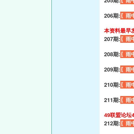
205期:
〖雨
206期:
〖雨
本资料最早发
207期:
〖雨
208期:
〖雨
209期:
〖雨
210期:
〖雨
211期:
〖雨
49联盟论坛4
212期:
〖雨