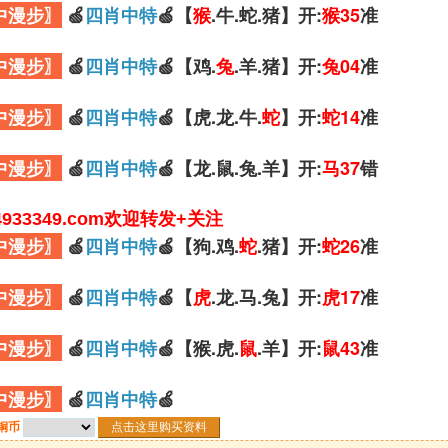
中漫步〗
🍏
四肖中特
🍏【
猴
.牛.蛇.猪】开:
猴35
准
中漫步〗
🍏
四肖中特
🍏【鸡.
兔
.羊.猪】开:
兔04
准
中漫步〗
🍏
四肖中特
🍏【虎.龙.牛.
蛇
】开:
蛇14
准
中漫步〗
🍏
四肖中特
🍏【龙.鼠.兔.羊】开:
马37
错
933349.com欢迎转发+关注
中漫步〗
🍏
四肖中特
🍏【狗.鸡.
蛇
.猪】开:
蛇26
准
中漫步〗
🍏
四肖中特
🍏【
虎
.龙.马.兔】开:
虎17
准
中漫步〗
🍏
四肖中特
🍏【猴.虎.
鼠
.羊】开:
鼠43
准
中漫步〗
🍏
四肖中特
🍏
铜币