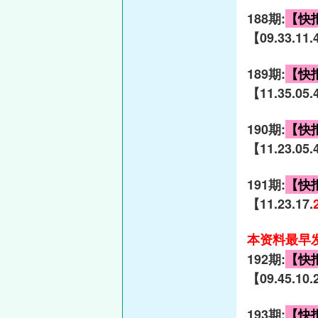
188期:
【快
【09.33.11.4
189期:
【快
【11.35.05.4
190期:
【快
【11.23.05.4
191期:
【快
【11.23.17.
本资料最早发
192期:
【快
【09.45.10.2
193期:
【快