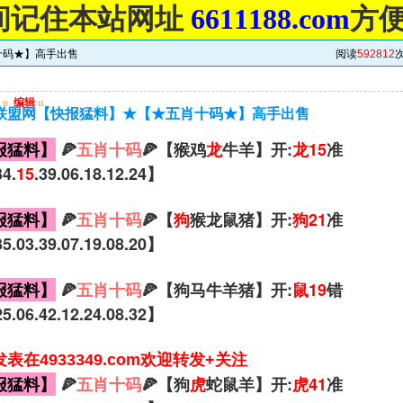
间记住本站网址
6611188.com
方
十码★】高手出售
阅读
592812
次
u
编辑
u
49联盟网【快报猛料】★【★五肖十码★】高手出售
报猛料】
🍕
五肖十码
🍕【猴鸡
龙
牛羊】开:
龙15
准
4.
15
.39.06.18.12.24】
报猛料】
🍕
五肖十码
🍕【
狗
猴龙鼠猪】开:
狗21
准
5.03.39.07.19.08.20】
报猛料】
🍕
五肖十码
🍕【狗马牛羊猪】开:
鼠19
错
5.06.42.12.24.08.32】
表在4933349.com欢迎转发+关注
报猛料】
🍕
五肖十码
🍕【狗
虎
蛇鼠羊】开:
虎41
准