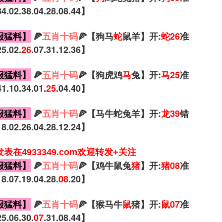
34.02.38.04.28.08.44】
报猛料】
🍕
五肖十码
🍕【狗马
蛇
鼠羊】开:
蛇26
准
5.02.
26
.07.31.12.36】
报猛料】
🍕
五肖十码
🍕【狗虎鸡
马
兔】开:
马25
准
1.10.34.01.
25
.04.40】
报猛料】
🍕
五肖十码
🍕【马牛蛇兔羊】开:
龙39
错
8.02.26.04.28.12.24】
表在4933349.com欢迎转发+关注
报猛料】
🍕
五肖十码
🍕【鸡牛鼠兔
猪
】开:
猪08
准
8.07.19.04.28.
08
.20】
报猛料】
🍕
五肖十码
🍕【猴马牛
鼠
猪】开:
鼠07
准
5.06.30.
07
.31.08.44】