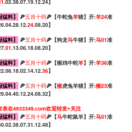
41
.02.38.07.19.12.24】
报猛料】
🍕
五肖十码
🍕【牛蛇兔
羊
猪】开:
羊24
准
6.04.28.12.
24
.08.20】
报猛料】
🍕
五肖十码
🍕【狗龙
马
牛猪】开:
马01
准
7.
01
.13.06.18.08.20】
报猛料】
🍕
五肖十码
🍕【猴鸡牛蛇
羊
】开:
羊36
准
2.06.18.02.14.12.
36
】
报猛料】
🍕
五肖十码
🍕【
猴
虎兔羊猪】开:
猴23
准
29.04.40.12.24.08.32】
表在4933349.com欢迎转发+关注
报猛料】
🍕
五肖十码
🍕【
马
牛蛇鼠羊】开:
马01
准
30.02.38.07.31.12.48】