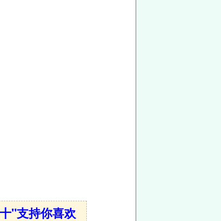
赔十"支持你喜欢