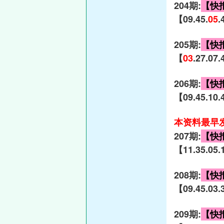
204期:
【快
【09.45.
05
.
205期:
【快
【
03
.27.07.
206期:
【快
【09.45.10.4
本资料最早发
207期:
【快
【11.35.05.1
208期:
【快
【09.45.03.3
209期:
【快