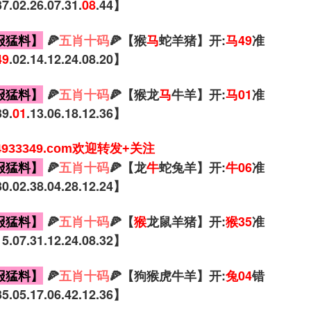
7.02.26.07.31.
08
.44】
报猛料】
🍕
五肖十码
🍕【猴
马
蛇羊猪】开:
马49
准
49
.02.14.12.24.08.20】
报猛料】
🍕
五肖十码
🍕【猴龙
马
牛羊】开:
马01
准
9.
01
.13.06.18.12.36】
933349.com欢迎转发+关注
报猛料】
🍕
五肖十码
🍕【龙
牛
蛇兔羊】开:
牛06
准
30.02.38.04.28.12.24】
报猛料】
🍕
五肖十码
🍕【
猴
龙鼠羊猪】开:
猴35
准
15.07.31.12.24.08.32】
报猛料】
🍕
五肖十码
🍕【狗猴虎牛羊】开:
兔04
错
5.05.17.06.42.12.36】