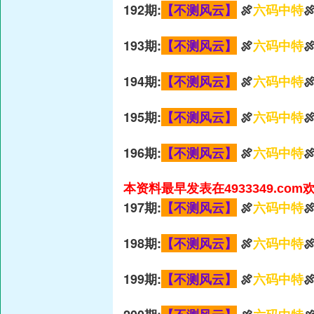
192期:
【不测风云】
🍖
六码中特

193期:
【不测风云】
🍖
六码中特

194期:
【不测风云】
🍖
六码中特

195期:
【不测风云】
🍖
六码中特

196期:
【不测风云】
🍖
六码中特

本资料最早发表在4933349.co
197期:
【不测风云】
🍖
六码中特

198期:
【不测风云】
🍖
六码中特

199期:
【不测风云】
🍖
六码中特
