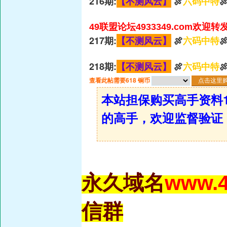
216期:
【不测风云】
🍖
六码中特

49联盟论坛4933349.com欢迎转
217期:
【不测风云】
🍖
六码中特

218期:
【不测风云】
🍖
六码中特

查看此帖需要618 铜币
本站担保购买高手资料1
的高手，欢迎监督验证
永久域名
www.4
信群