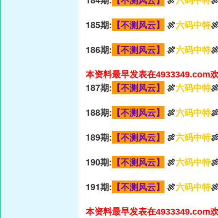
184期:
【不测风云】
🍖
六码中特

185期:
【不测风云】
🍖
六码中特

186期:
【不测风云】
🍖
六码中特

本资料最早发表在4933349.co
187期:
【不测风云】
🍖
六码中特

188期:
【不测风云】
🍖
六码中特

189期:
【不测风云】
🍖
六码中特

190期:
【不测风云】
🍖
六码中特

191期:
【不测风云】
🍖
六码中特

本资料最早发表在4933349.co