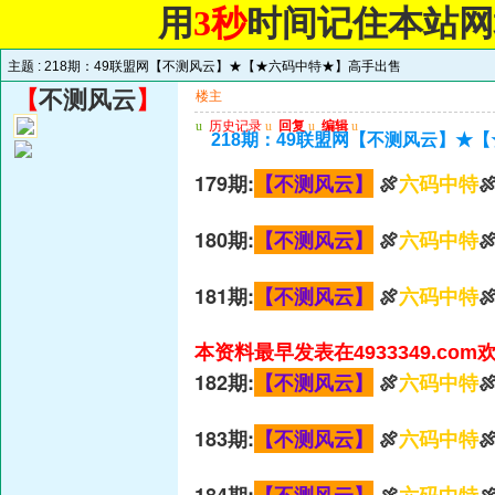
用
3秒
时间记住本站
主题 :
218期：49联盟网【不测风云】★【★六码中特★】高手出售
【
不测风云
】
楼主
u
历史记录
u
回复
u
编辑
u
218期：49联盟网【不测风云】★
179期:
【不测风云】
🍖
六码中特

180期:
【不测风云】
🍖
六码中特

181期:
【不测风云】
🍖
六码中特

本资料最早发表在4933349.co
182期:
【不测风云】
🍖
六码中特

183期:
【不测风云】
🍖
六码中特
