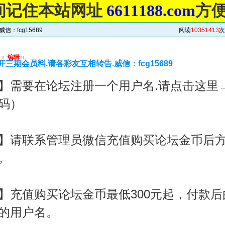
间记住本站网址
6611188.com
方
：fcg15689
阅读
10351413
次
u
编辑
u
三期会员料.请各彩友互相转告.威信：fcg15689
】需要在论坛注册一个用户名.请点击这里
码）
】请联系管理员微信充值购买论坛金币后
。
】充值购买论坛金币最低300元起，付款
的用户名。