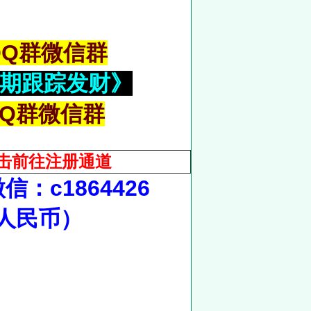
QQ群微信群
长期跟踪发财》
Q群微信群
击前往注册通道
c1864426
1人民币）