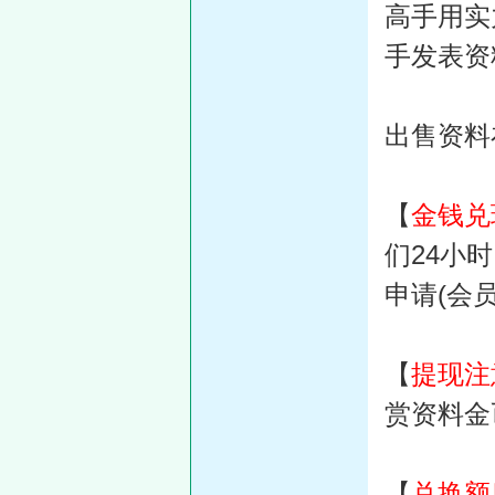
高手用实
手发表资
出售资料
【
金钱兑
们24小
申请(会
【
提现注
赏资料金
【
兑换额