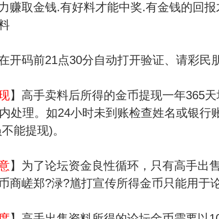
力赚取金钱.有好料才能中奖.有金钱的回
料
在开码前21点30分自动打开验证、请彩民
现
】高手卖料后所得的金币提现一年365
时内处理。如24小时未到账检查姓名或银行
员不能提现)。
意
】为了论坛资金良性循环，只有高手出
币商嵯郑?渌?馗打宣传所得金币只能用于
度
】高手出售资料所得的论坛金币需要以1