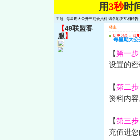
用
3秒
时
主题 :
每星期大公开三期会员料.请各彩友互相转告.威信
【
49联盟客
楼主
服
】
u
历史记录
u
回复
每星期大公开
【
第一步
设置的密
【
第二步
资料内容
【
第三步
充值进您