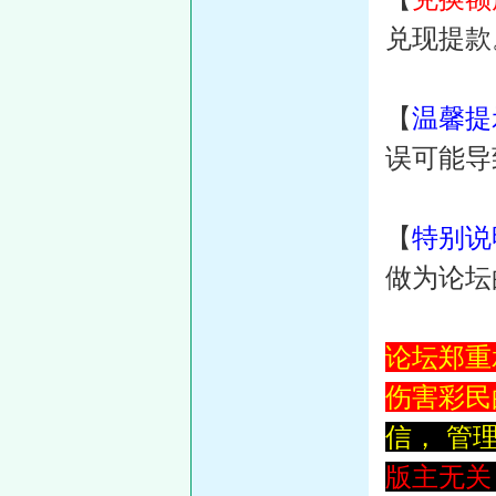
兑现提款
【
温馨提
误可能导
【
特别说
做为论坛
论坛郑重
伤害彩民
信， 管
版主无关